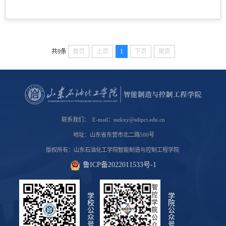
共9条
首页
上页
1
下页
尾页
联系我们： E-mail：sszkxy@sdipct.edu.cn
地址：山东省东营市北二路500号
版权所有：山东石油化工学院智能制造与控制工程学院
鲁ICP备2022011533号-1
学校公众号
学院公众号