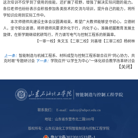
这次培训不仅学到了使用的技能，还扩展了视野，增强了解决实际问题的能力。
各位老师也纷纷表示会积极参加各类技术的交流与培训，提升自己的能力，将所
学知识应用到实际工作中。
本次师德师风建设主体会议圆满结束。希望广大教师能够坚守初心，立德树
人，坚守职业道德，将师德师风要求外化于行，内化于心，准确把握教育发展主
旋律，在新学期继续躬耕笃行，齐力谱写电气与控制工程系的新篇章。
【一审一校】朱文玉【二审二校】刘善增【三审三校】杨树林
上一条：
智能制造与机械工程系、材料成型与控制工程系联合召开“同心协力，共
克时艰”专题研讨会
下一条：
学院召开“以学生为中心”一体化综合教学改革研讨会
【
关闭
】
联系我们： E-mail：sszkxy@sdipct.edu.cn
地址：山东省东营市北二路500号
版权所有：山东石油化工学院智能制造与控制工程学院
鲁ICP备2022011533号-1