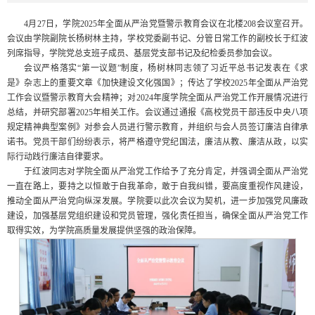
4月27日，学院2025年全面从严治党暨警示教育会议在北楼208会议室召开。
会议由学院副院长杨树林主持，学校党委副书记、分管日常工作的副校长于红波
列席指导，学院党总支班子成员、基层党支部书记及纪检委员参加会议。
会议严格落实“第一议题”制度，杨树林同志领了习近平总书记发表在《求
是》杂志上的重要文章《加快建设文化强国》；传达了学校2025年全面从严治党
工作会议暨警示教育大会精神；对2024年度学院全面从严治党工作开展情况进行
总结，并研究部署2025年相关工作。会议通过通报《高校党员干部违反中央八项
规定精神典型案例》对参会人员进行警示教育，并组织与会人员签订廉洁自律承
诺书。党员干部们纷纷表示，将严格遵守党纪国法，廉洁从教、廉洁从政，以实
际行动践行廉洁自律要求。
于红波同志对学院全面从严治党工作给予了充分肯定，并强调全面从严治党
一直在路上，要持之以恒敢于自我革命，敢于自我纠错，要高度重视作风建设，
推动全面从严治党向纵深发展。学院要以此次会议为契机，进一步加强党风廉政
建设，加强基层党组织建设和党员管理，强化责任担当，确保全面从严治党工作
取得实效，为学院高质量发展提供坚强的政治保障。