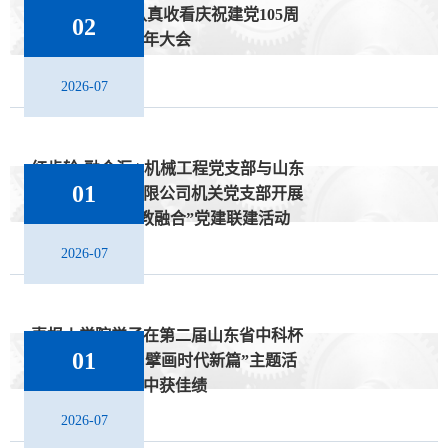
学院组织师生认真收看庆祝建党105周
02
年大会
2026-07
红齿轮·融合汇 | 机械工程党支部与山东
01
信圆金属科技有限公司机关党支部开展
“红领赋能·产教融合”党建联建活动
2026-07
喜报丨学院学子在第二届山东省中科杯
01
“传承精神谱系 擘画时代新篇”主题活
动中获佳绩
2026-07