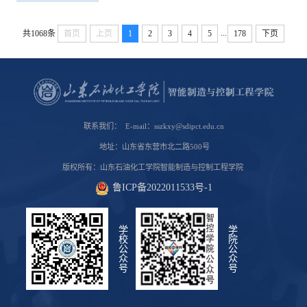
...
共1068条
首页
上页
1
2
3
4
5
178
下页
联系我们： E-mail：sszkxy@sdipct.edu.cn
地址：山东省东营市北二路500号
版权所有：山东石油化工学院智能制造与控制工程学院
鲁ICP备2022011533号-1
学校公众号
学院公众号